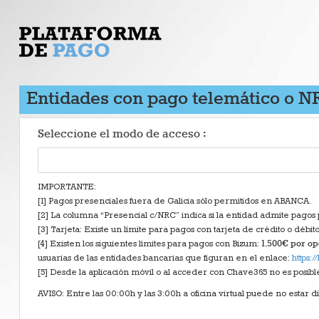
Entidades con pago telemático o N
Seleccione el modo de acceso :
IMPORTANTE:
[1] Pagos presenciales fuera de Galicia sólo permitidos en ABANCA.
[2] La columna “Presencial c/NRC” indica si la entidad admite pagos
[3] Tarjeta: Existe un límite para pagos con tarjeta de crédito o débit
1.500€ por op
[4] Existen los siguientes límites para pagos con Bizum:
usuarias de las entidades bancarias que figuran en el enlace:
https:
[5] Desde la aplicación móvil o al acceder con Chave365 no es posib
AVISO: Entre las 00:00h y las 3:00h a oficina virtual puede no estar di